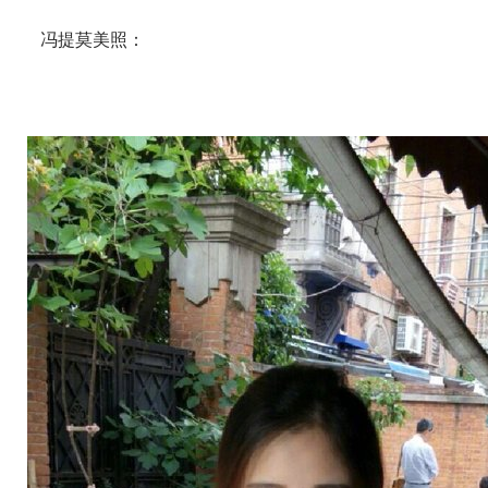
冯提莫美照：