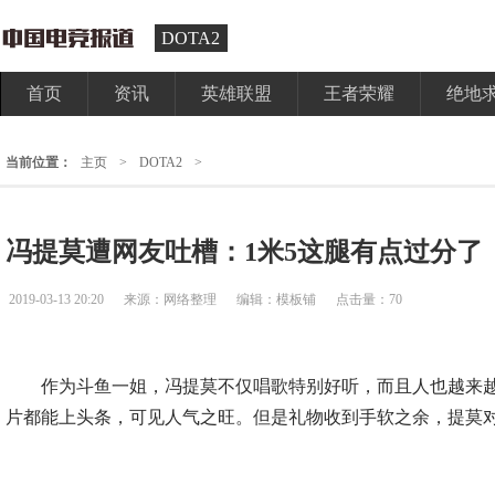
DOTA2
首页
资讯
英雄联盟
王者荣耀
绝地
当前位置：
主页
>
DOTA2
>
冯提莫遭网友吐槽：1米5这腿有点过分了
2019-03-13 20:20
来源：网络整理
编辑：模板铺
点击量：70
作为斗鱼一姐，冯提莫不仅唱歌特别好听，而且人也越来越
片都能上头条，可见人气之旺。但是礼物收到手软之余，提莫