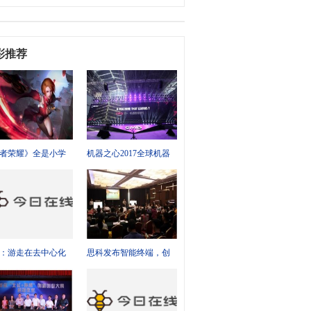
彩推荐
者荣耀》全是小学
机器之心2017全球机器
实际占比连3%都不
智能峰会盛大开幕 助燃
人工
：游走在去中心化
思科发布智能终端，创
，成为人格化的网
新引领协作变革