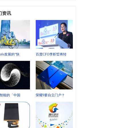
门资讯
ofo发展的“快
百度CFO李昕晢将转
智能的「中国
荣耀9要自立门户？