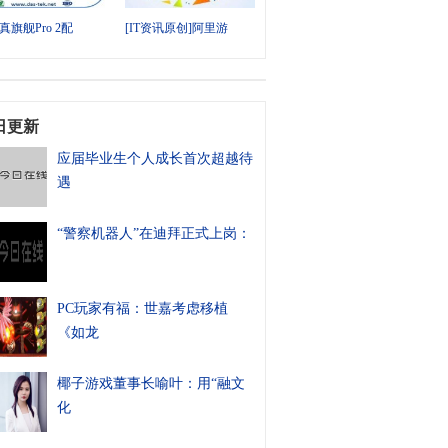
真旗舰Pro 2配
[IT资讯原创]阿里游
日更新
应届毕业生个人成长首次超越待
遇
“警察机器人”在迪拜正式上岗：
PC玩家有福：世嘉考虑移植
《如龙
椰子游戏董事长喻叶：用“融文
化