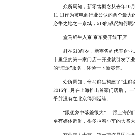
众所周知，新零售概念从去年10月开始
11·11作为被电商行业公认的两个最
必争之地之一京城，618的战况如何呢?
盒马鲜生入京 京东要开线下店
赶在618前夕，新零售的代表企业之
十里堡的第一家门店一开业就引发了
的“海派”服务，体验一下新零售。
众所周知，盒马鲜生构建了“生鲜食品
2016年1月在上海推出首家门店后，
乎并没有在北京得到延续。
“跟想象中落差很大”、“跟上海的门
至有媒体调侃，很多拉着小车的大爷
有业内人士称，第一或许是因为盒马