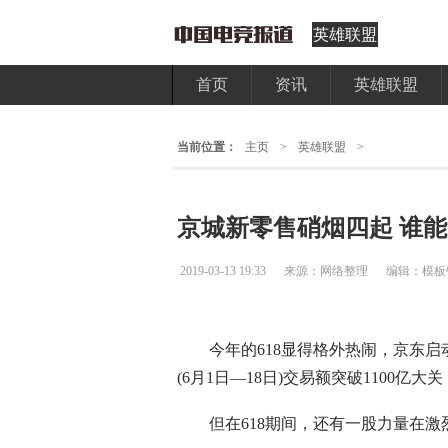
英雄联盟
首页
资讯
英雄联盟
当前位置：
主页
>
英雄联盟
>
京城新零售硝烟四起 谁
2019-03-13 19:33
来源：网络整理
编辑：模板
今年的618显得格外热闹，京东启动
(6月1日—18日)交易额突破1100亿
但在618期间，还有一股力量在激