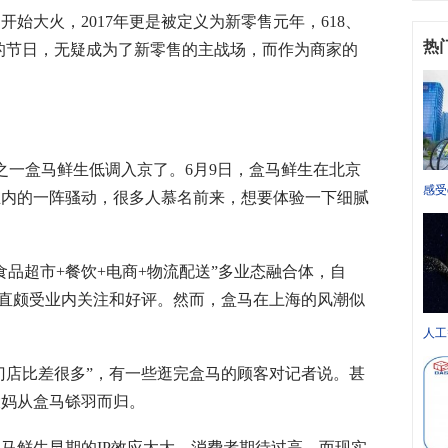
大火，2017年更是被定义为新零售元年，618、
热
大的节日，无疑成为了新零售的主战场，而作为商家的
一盒马鲜生低调入京了。6月9日，盒马鲜生在北京
感受
业内的一阵骚动，很多人慕名前来，想要体验一下细腻
超市+餐饮+电商+物流配送”多业态融合体，自
 一直颇受业内关注和好评。然而，盒马在上海的风潮似
人工
店比差很多”，有一些逛完盒马的顾客对记者说。甚
大妈从盒马铩羽而归。
鲜生早期的IP效应太大，消费者期待过高，而现实