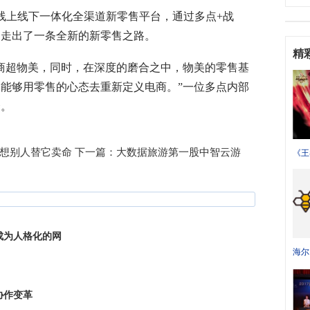
线上线下一体化全渠道新零售平台，通过多点+战
州走出了一条全新的新零售之路。
精
超物美，同时，在深度的磨合之中，物美的零售基
能够用零售的心态去重新定义电商。”一位多点内部
合。
想别人替它卖命
下一篇：
大数据旅游第一股中智云游
《王
生？
到
成为人格化的网
海尔
时代
红
协作变革