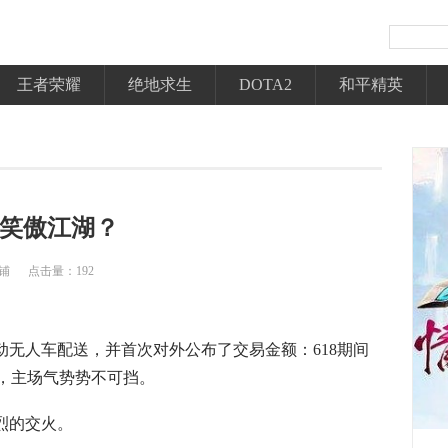
王者荣耀
绝地求生
DOTA2
和平精英
能笑傲江湖？
铺
点击量：192
无人车配送，并首次对外公布了交易金额：618期间
大关，主场气势势不可挡。
烈的交火。