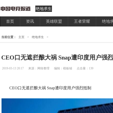
绝地求生
首页
资讯
英雄联盟
王者荣耀
绝地
当前位置：
主页
>
绝地求生
>
CEO口无遮拦酿大祸 Snap遭印度用户强
2019-03-13 20:17
来源：网络整理
编辑：模板铺
点击量：139
CEO口无遮拦酿大祸 Snap遭印度用户强烈抵制