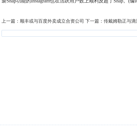
袭Snap功能的Instagram也在活跃用户数上顺利反超了Snap。(编
上一篇：
顺丰或与百度外卖成立合资公司
下一篇：
传戴姆勒正与滴