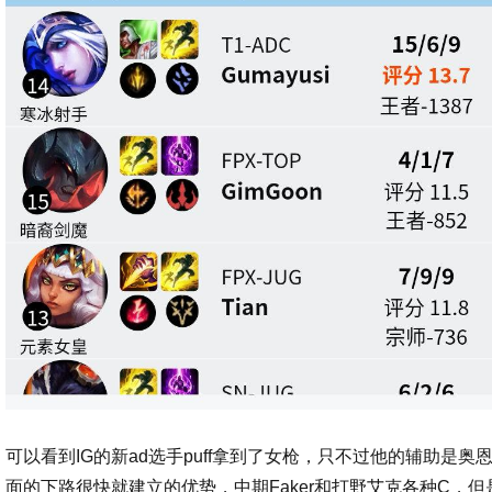
可以看到IG的新ad选手puff拿到了女枪，只不过他的辅助是
面的下路很快就建立的优势，中期Faker和打野艾克各种C，