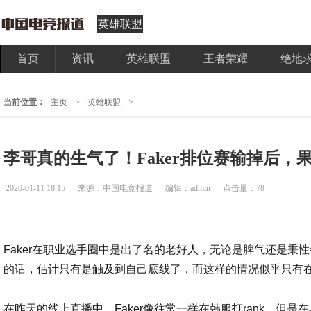
英雄联盟
首页
资讯
英雄联盟
王者荣耀
绝地
当前位置：
主页
>
英雄联盟
>
李哥真的生气了！Faker排位赛输掉后，果
2020-01-11 18:15
来源：中国电竞报道
编辑：admin
点击量：78
Faker在职业选手圈中是出了名的老好人，无论是脾气还是秉
的话，估计只有是触及到自己底线了，而这样的情况似乎只有
在昨天的线上直播中，Faker像往常一样在韩服打rank，但