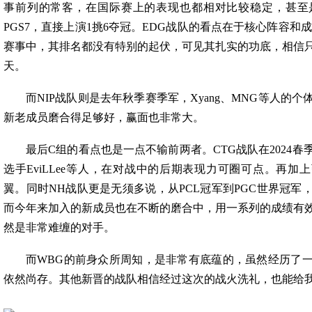
事前列的常客，在国际赛上的表现也都相对比较稳定，甚至
PGS7，直接上演1挑6夺冠。EDG战队的看点在于核心阵容和成
赛事中，其排名都没有特别的起伏，可见其扎实的功底，相信
天。
而NIP战队则是去年秋季赛季军，Xyang、MNG等人的
新老成员磨合得足够好，赢面也非常大。
最后C组的看点也是一点不输前两者。CTG战队在2024
选手EviLLee等人，在对战中的后期表现力可圈可点。再加上
翼。同时NH战队更是无须多说，从PCL冠军到PGC世界冠军
而今年来加入的新成员也在不断的磨合中，用一系列的成绩有
然是非常难缠的对手。
而WBG的前身众所周知，是非常有底蕴的，虽然经历了
依然尚存。其他新晋的战队相信经过这次的战火洗礼，也能给