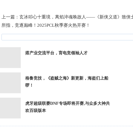
上一篇：
玄冰叩心十重境，离焰淬魂唤故人——《新侠义道》致侠
所指，竞逐巅峰！2025PCL秋季赛火热开赛！
搭产业交流平台，育电竞领袖人才
格鲁竞技，《盗贼之海》新更新，海盗们上船
啰！
虎牙超级联赛DNF专场即将开赛,与众多大神共
欢百级版本