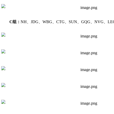
C组：
NH、JDG、WBG、CTG、SUN、GQG、NVG、LE