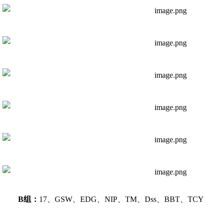
B组：
17、GSW、EDG、NIP、TM、Dss、BBT、TCY