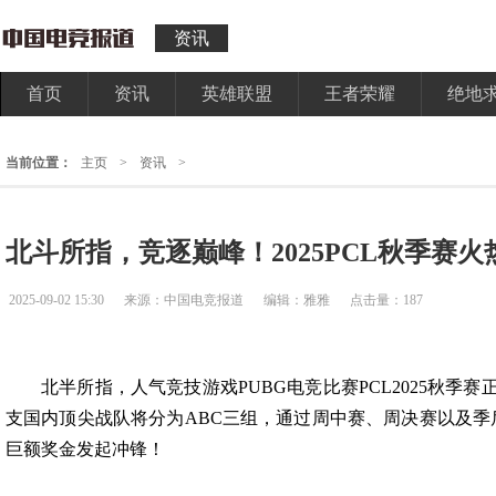
资讯
首页
资讯
英雄联盟
王者荣耀
绝地
当前位置：
主页
>
资讯
>
北斗所指，竞逐巅峰！2025PCL秋季赛
2025-09-02 15:30
来源：中国电竞报道
编辑：雅雅
点击量：187
北半所指，人气竞技游戏PUBG电竞比赛PCL2025秋季赛正
支国内顶尖战队将分为ABC三组，通过周中赛、周决赛以及季后
巨额奖金发起冲锋！