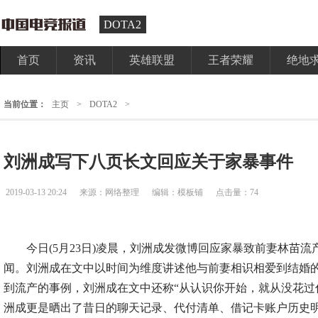
DOTA2
首页
资讯
英雄联盟
王者荣耀
绝地
当前位置：
主页
>
DOTA2
>
刘洲成写下八页长文回应关于家暴事件
2019-03-13 20:24
来源：网络整理
编辑：模板铺
点击量：74
今日(5月23日)凌晨，刘洲成发微博回应家暴致前妻林苗流
闻。刘洲成在文中以时间为维度讲述他与前妻相识相爱到结婚
到流产的事例，刘洲成在文中还称“从认识你开始，就从没花过
洲成更是晒出了昔日的聊天记录、代付清单、借记卡账户历史